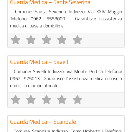
Guarda Medica – Santa Severina
Comune: Santa Severina Indirizzo: Via XXIV Maggio
Telefono: 0962 -5558000 Garantisce l’assistenza
medica di base a domicilio e
Pre
Guardie Mediche
Guarda Medica – Savelli
Comune: Savelli Indirizzo: Via Monte Pertica Telefono:
0962 -975013 Garantisce l’assistenza medica di base a
domicilio e ambulatoriale
Pre
Guardie Mediche
Guarda Medica – Scandale
Comune: Scandale Indirizzo: Corso Umberto I Telefono: