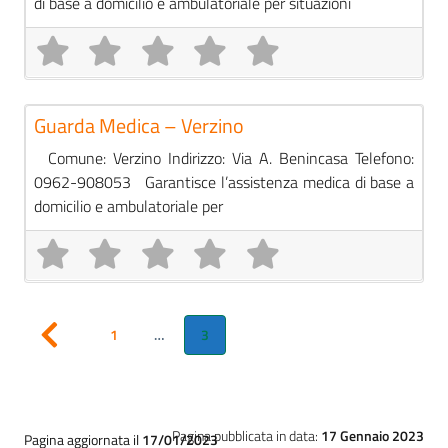
di base a domicilio e ambulatoriale per situazioni
Pre
Guardie Mediche
Guarda Medica – Verzino
Comune: Verzino Indirizzo: Via A. Benincasa Telefono:
0962-908053 Garantisce l’assistenza medica di base a
domicilio e ambulatoriale per
1
…
3
Articoli più recenti
Pagina pubblicata in data:
17 Gennaio 2023
Pagina aggiornata il
17/01/2023