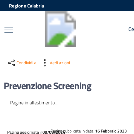
Vai ai contenuti
Vai al footer
Regione Calabria
Ce
Condividi a
Vedi azioni
Prevenzione Screening
Pagine in allestimento...
Pagina pubblicata in data:
16 Febbraio 2023
Pagina aggiornata il
09/08/2024