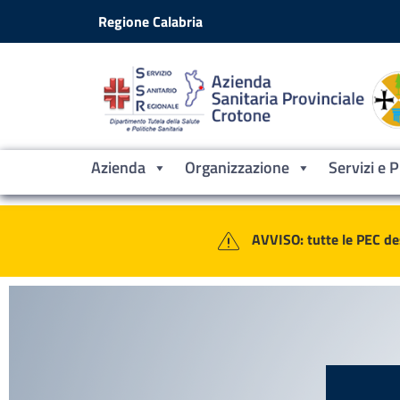
Vai ai contenuti
Vai al footer
Regione Calabria
Azienda
Organizzazione
Servizi e 
Contenuti in evidenza
Azienda Sanitaria Provinciale Croto
AVVISO: tutte le PEC de