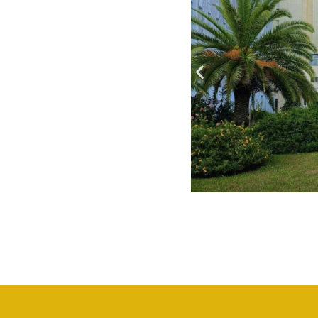
Servizi della UOC di
Medicina Legale
Rilascio Cartelle
Cliniche