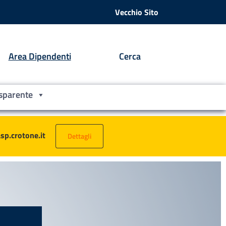
Vecchio Sito
Area Dipendenti
Cerca
sparente
asp.crotone.it
Dettagli