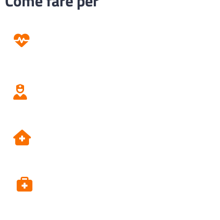
Come fare per
Prevenzione
Screening
Assistenza
Domiciliare
Dipartimento di Prevenzione
Alpi