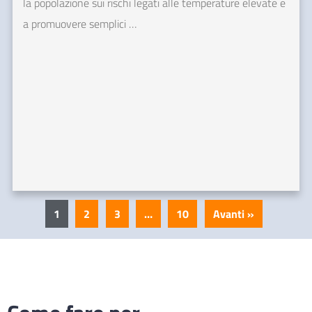
la popolazione sui rischi legati alle temperature elevate e
a promuovere semplici …
1
2
3
…
10
Avanti »