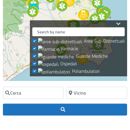
Aree Sub-Distrettuali
Farmacie
Guardie Mediche
Ospedali
Poliambulatori
Cerca
Vicino
Cerca