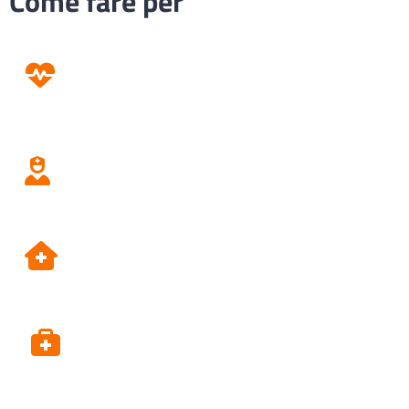
Come fare per
Prevenzione
Screening
Assistenza
Domiciliare
Dipartimento di Prevenzione
Alpi