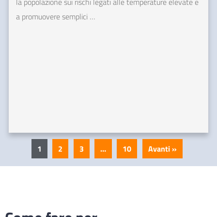
la popolazione sui rischi legati alle temperature elevate e
a promuovere semplici …
1
2
3
…
10
Avanti »