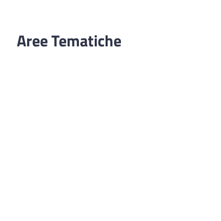
Aree Tematiche
Ufficio Relazioni con il Pubblico
Erogazione prodotti privi di glutine
Punti di consegna – Nodo smistamento
ordini (P. E. G. L.)
Tribunale dei Diritti del Malato
Cittadinanza Attiva