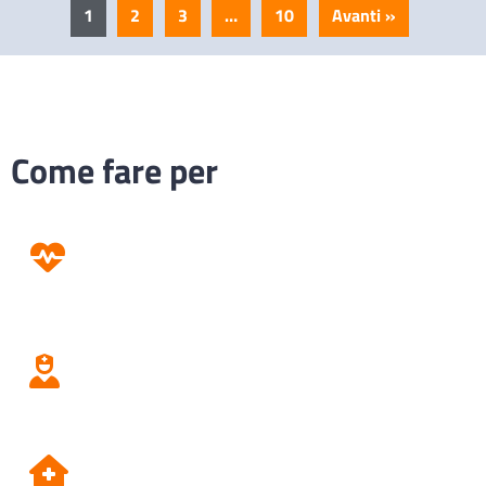
1
2
3
…
10
Avanti »
Come fare per
Prevenzione
Screening
Assistenza
Domiciliare
Dipartimento di Prevenzione