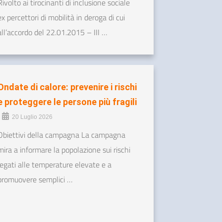
Rivolto ai tirocinanti di inclusione sociale
ex percettori di mobilità in deroga di cui
all’accordo del 22.01.2015 – III …
Ondate di calore: prevenire i rischi
e proteggere le persone più fragili
•
20 Luglio 2026
Obiettivi della campagna La campagna
mira a informare la popolazione sui rischi
legati alle temperature elevate e a
promuovere semplici …