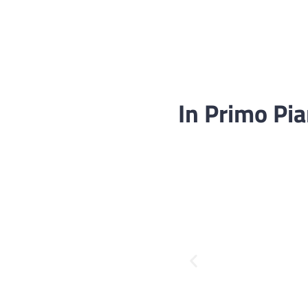
In Primo Pi
Fascicolo sanitario
elettronico
Servizi della UOC di
Medicina Legale