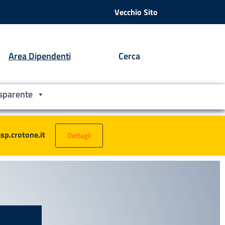
Vecchio Sito
Area Dipendenti
Cerca
sparente
asp.crotone.it
Dettagli