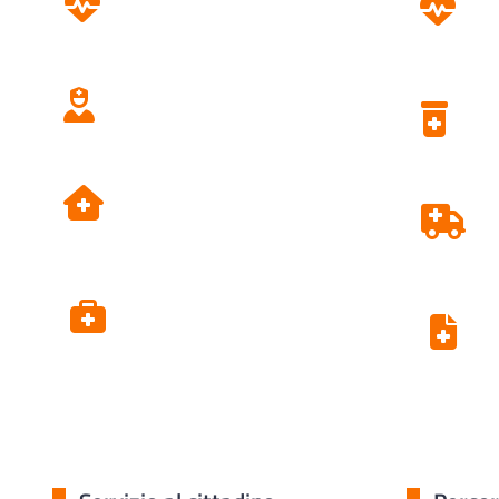
Screening
Assistenza
Domiciliare
Dipartimento di
Prevenzione
Alpi