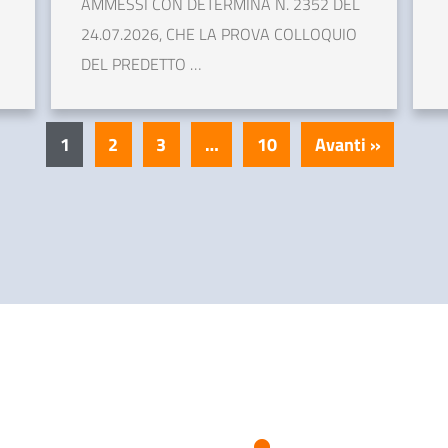
AMMESSI CON DETERMINA N. 2352 DEL
24.07.2026, CHE LA PROVA COLLOQUIO
DEL PREDETTO …
1
2
3
…
10
Avanti »
Scegliere/trov