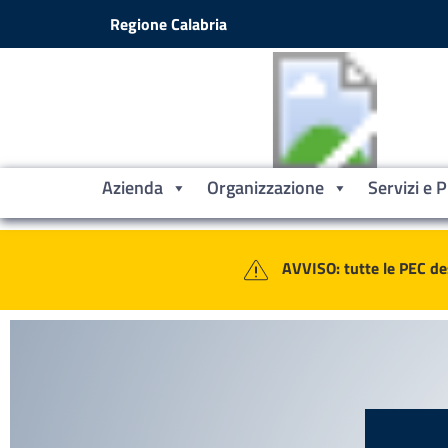
Vai ai contenuti
Vai al footer
Regione Calabria
Azienda
Organizzazione
Servizi e 
Contenuti in evidenza
Azienda Sanitaria Provinciale Croto
AVVISO: tutte le PEC de