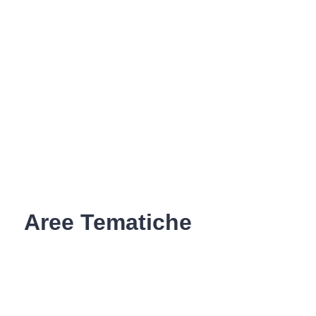
Aree Tematiche
Ufficio Relazioni con il Pubblico
Erogazione prodotti privi di glutine