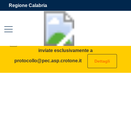
Vai ai contenuti
Vai al footer
Regione Calabria
Azienda Sanitaria Provinciale 
Contenuti in evidenza
AVVISO: tutte le PEC destinate all’ASP vanno
inviate esclusivamente a
protocollo@pec.asp.crotone.it
Dettagli