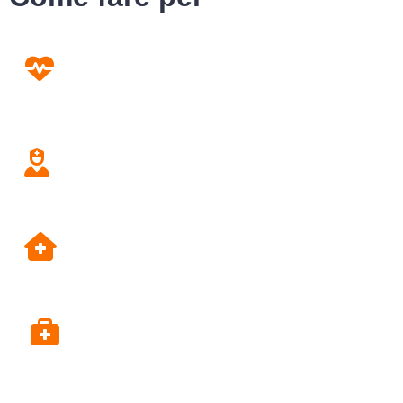
Prevenzione
Screening
Assistenza
Domiciliare
Dipartimento di Prevenzione
Alpi