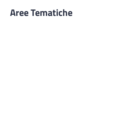
Aree Tematiche
Ufficio Relazioni con il Pubblico
Erogazione prodotti privi di glutine
Punti di consegna – Nodo smistamento
ordini (P. E. G. L.)
Tribunale dei Diritti del Malato
Cittadinanza Attiva
Codice Disciplinare