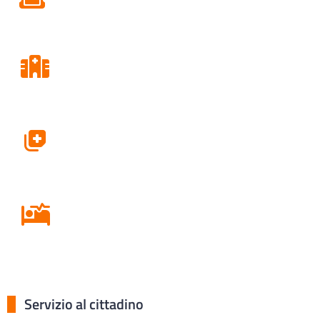
Consultori
Farmacie
Ricovero in Ospedale
Servizio al cittadino