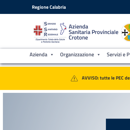
Vai ai contenuti
Vai al footer
Regione Calabria
Azienda
Organizzazione
Servizi e 
Contenuti in evidenza
Azienda Sanitaria Provinciale Croto
AVVISO: tutte le PEC de