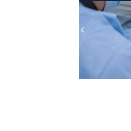
Servizi della UOC di
Medicina Legale
Rilascio Cartelle
Cliniche