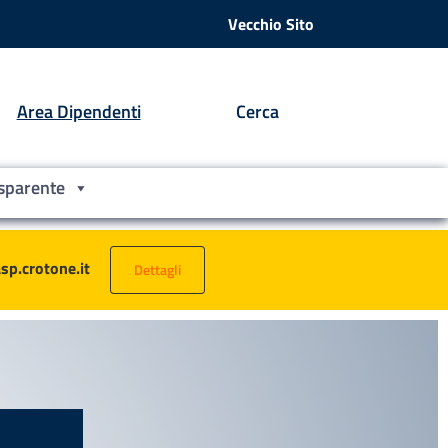
Vecchio Sito
Area Dipendenti
Cerca
sparente
asp.crotone.it
Dettagli