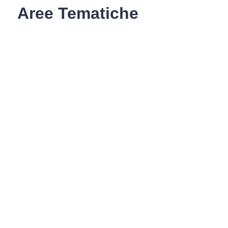
Aree Tematiche
Ufficio Relazioni con il Pubblico
Erogazione prodotti privi di glutine
Punti di consegna – Nodo smistamento
ordini (P. E. G. L.)
Tribunale dei Diritti del Malato
Cittadinanza Attiva
Codice Disciplinare