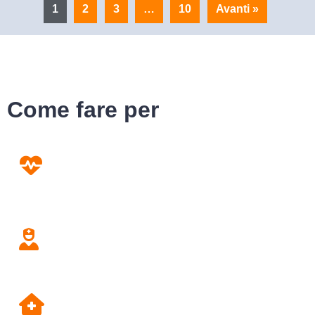
1
2
3
…
10
Avanti »
Come fare per
Prevenzione
Screening
Assistenza
Domiciliare
Dipartimento di Prevenzione