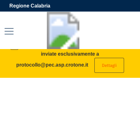
Vai ai contenuti
Vai al footer
Regione Calabria
Azienda Sanitaria Provinciale 
Contenuti in evidenza
AVVISO: tutte le PEC destinate all’ASP vanno
inviate esclusivamente a
Dettagli
protocollo@pec.asp.crotone.it