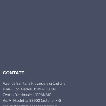
CONTATTI
Azienda Sanitaria Provinciale di Crotone
P.iva - Cod. Fiscale 01997410798
Centro Direzionale il 'GRANAIO'
Via M. Nicoletta, 88900 Crotone (KR)
Pec: protocollo@pec.asp.crotone.it