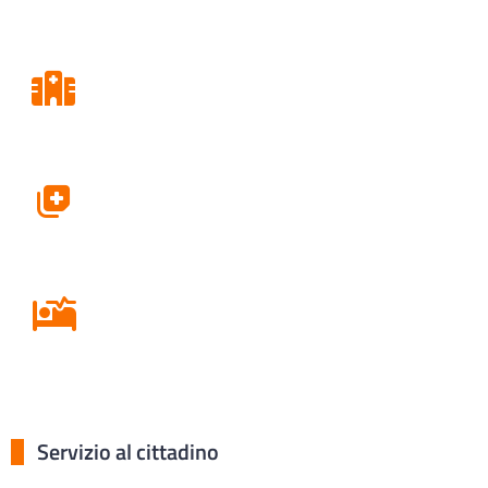
Consultori
Farmacie
Ricovero in Ospedale
Servizio al cittadino