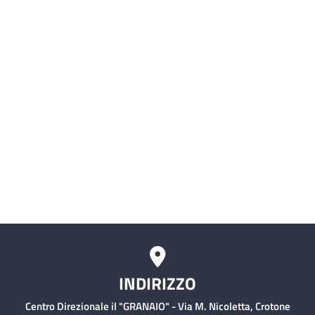
SIMI (Sistema Informativo delle
Malattie Infettive)
Servizio civile
Comitati Aziendali
Rischio Clinico
INDIRIZZO
Centro Direzionale il "GRANAIO" - Via M. Nicoletta, Crotone