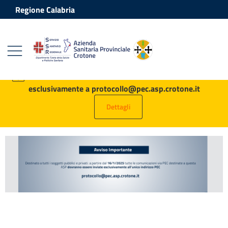
Vai ai contenuti
Vai al footer
Regione Calabria
Azienda Sanitaria Provinciale Crot
Contenuti in evidenza
AVVISO: tutte le PEC destinate all’ASP vanno inviate
esclusivamente a protocollo@pec.asp.crotone.it
Dettagli