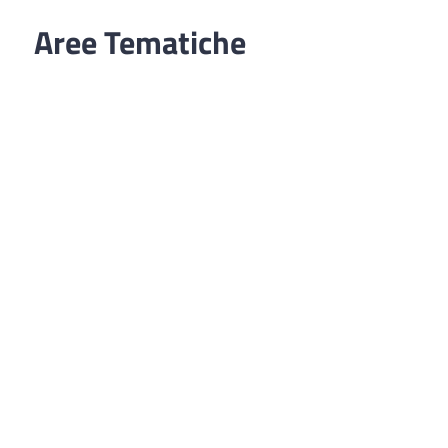
Aree Tematiche
Ufficio Relazioni con il Pubblico
Erogazione prodotti privi di glutine
Punti di consegna – Nodo smistamento
ordini (P. E. G. L.)
Tribunale dei Diritti del Malato
Cittadinanza Attiva
Codice Disciplinare