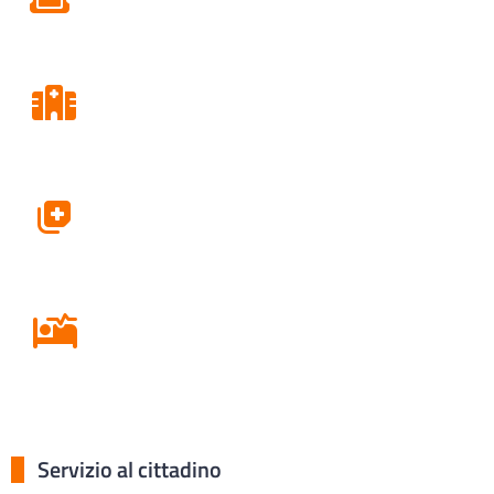
Consultori
Farmacie
Ricovero in Ospedale
Servizio al cittadino