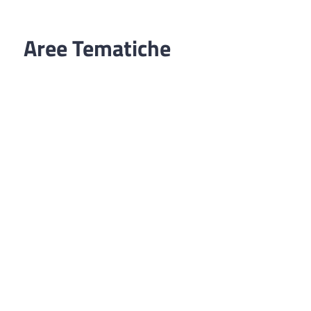
Aree Tematiche
Ufficio Relazioni con il Pubblico
Erogazione prodotti privi di glutine
Punti di consegna – Nodo smistamento
ordini (P. E. G. L.)
Tribunale dei Diritti del Malato
Cittadinanza Attiva