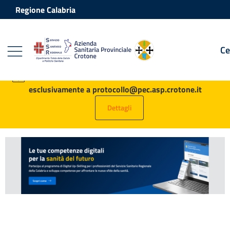
Vai ai contenuti
Vai al footer
Regione Calabria
Ce
Azienda Sanitaria Provinciale Crot
Contenuti in evidenza
AVVISO: tutte le PEC destinate all’ASP vanno inviate
esclusivamente a protocollo@pec.asp.crotone.it
Dettagli