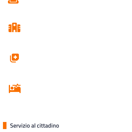
Consultori
Farmacie
Ricovero in Ospedale
Servizio al cittadino