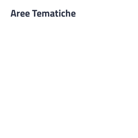
Aree Tematiche
Ufficio Relazioni con il Pubblico
Erogazione prodotti privi di glutine
Punti di consegna – Nodo smistamento
ordini (P. E. G. L.)
Tribunale dei Diritti del Malato
Cittadinanza Attiva
Codice Disciplinare