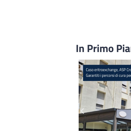
In Primo Pi
Fascicolo sanitario
elettronico
Servizi della UOC di
Medicina Legale