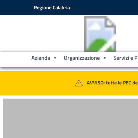
Vai ai contenuti
Vai al footer
Regione Calabria
Azienda
Organizzazione
Servizi e 
Contenuti in evidenza
Azienda Sanitaria Provinciale Croto
AVVISO: tutte le PEC de