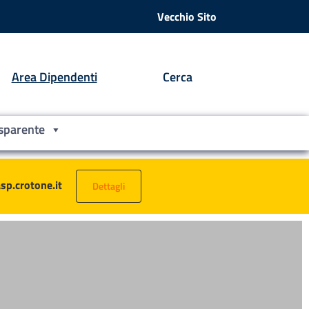
Vecchio Sito
Area Dipendenti
Cerca
sparente
asp.crotone.it
Dettagli