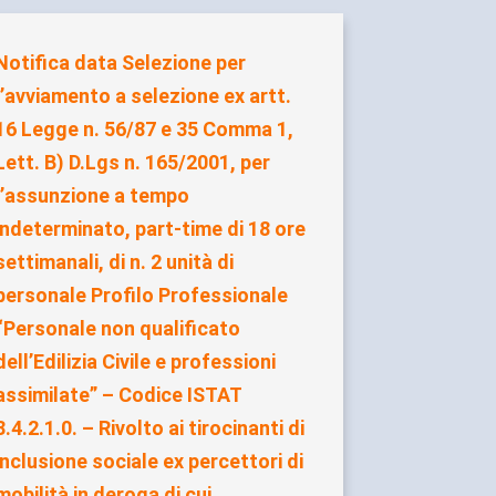
Notifica data Selezione per
l’avviamento a selezione ex artt.
16 Legge n. 56/87 e 35 Comma 1,
Lett. B) D.Lgs n. 165/2001, per
l’assunzione a tempo
indeterminato, part-time di 18 ore
settimanali, di n. 2 unità di
personale Profilo Professionale
“Personale non qualificato
dell’Edilizia Civile e professioni
assimilate” – Codice ISTAT
8.4.2.1.0. – Rivolto ai tirocinanti di
inclusione sociale ex percettori di
mobilità in deroga di cui