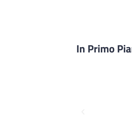
In Primo Pi
Fascicolo sanitario
elettronico
Servizi della UOC di
Medicina Legale