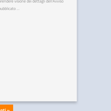
prendere visione dei dettagli dell’Avviso
pubblicato …
nti »