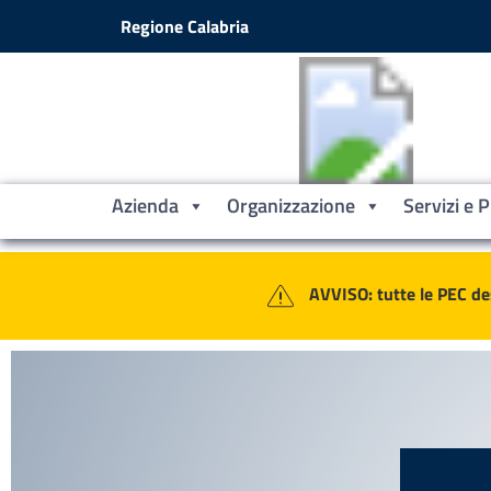
Vai ai contenuti
Vai al footer
Regione Calabria
Azienda
Organizzazione
Servizi e 
Contenuti in evidenza
Azienda Sanitaria Provinciale Croto
AVVISO: tutte le PEC de