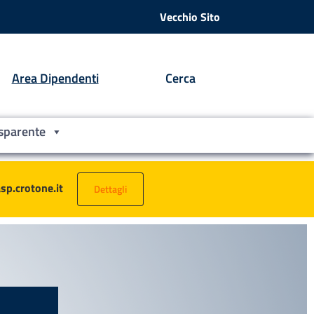
Vecchio Sito
Area Dipendenti
Cerca
sparente
asp.crotone.it
Dettagli