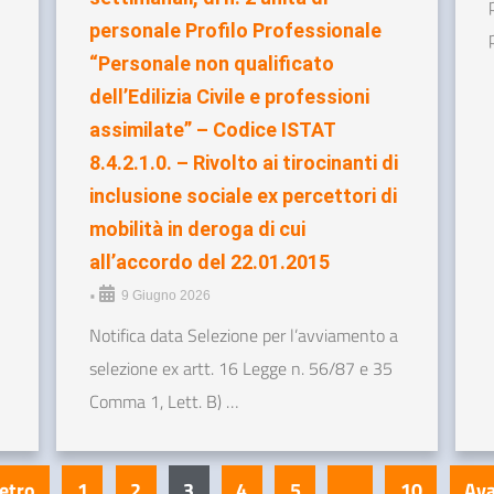
personale Profilo Professionale
“Personale non qualificato
dell’Edilizia Civile e professioni
assimilate” – Codice ISTAT
8.4.2.1.0. – Rivolto ai tirocinanti di
inclusione sociale ex percettori di
mobilità in deroga di cui
all’accordo del 22.01.2015
•
9 Giugno 2026
Notifica data Selezione per l’avviamento a
selezione ex artt. 16 Legge n. 56/87 e 35
Comma 1, Lett. B) …
ietro
1
2
3
4
5
…
10
Ava