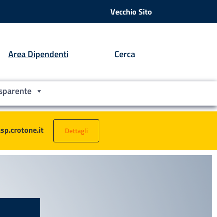
Vecchio Sito
Area Dipendenti
Cerca
sparente
asp.crotone.it
Dettagli