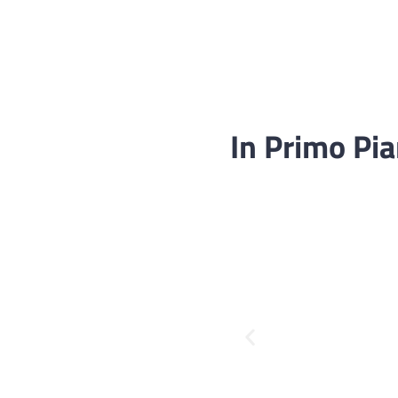
In Primo Pi
Fascicolo sanitario
elettronico
Servizi della UOC di
Medicina Legale