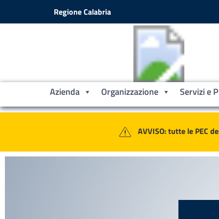
Vai ai contenuti
Vai al footer
Regione Calabria
Azienda
Organizzazione
Servizi e 
Contenuti in evidenza
Azienda Sanitaria Provinciale Croto
AVVISO: tutte le PEC de