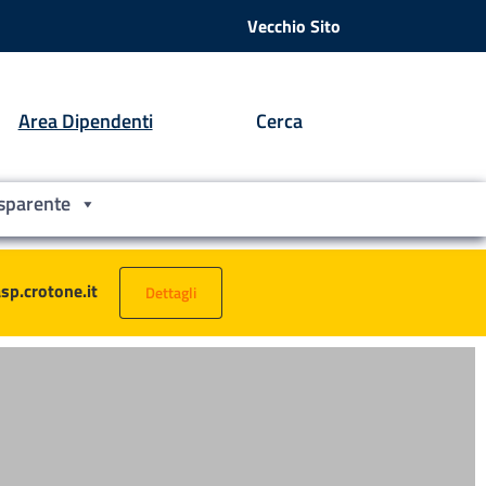
Vecchio Sito
Area Dipendenti
Cerca
sparente
asp.crotone.it
Dettagli