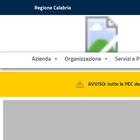
Vai ai contenuti
Vai al footer
Regione Calabria
Azienda
Organizzazione
Servizi e 
Contenuti in evidenza
Azienda Sanitaria Provinciale Croto
AVVISO: tutte le PEC de