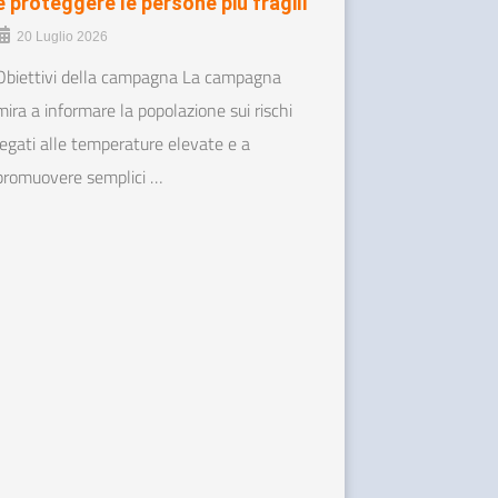
e proteggere le persone più fragili
20 Luglio 2026
Obiettivi della campagna La campagna
mira a informare la popolazione sui rischi
legati alle temperature elevate e a
promuovere semplici …