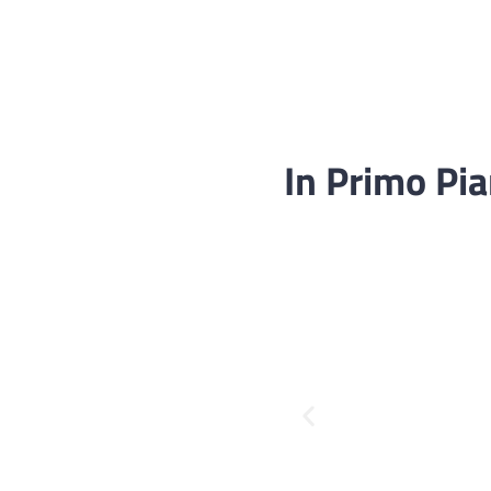
In Primo Pi
Fascicolo sanitario
elettronico
Servizi della UOC di
Medicina Legale