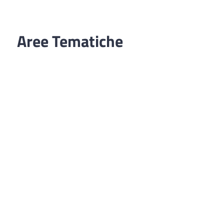
Aree Tematiche
Ufficio Relazioni con il Pubblico
Erogazione prodotti privi di glutine
Punti di consegna – Nodo smistamento
ordini (P. E. G. L.)
Tribunale dei Diritti del Malato
Cittadinanza Attiva