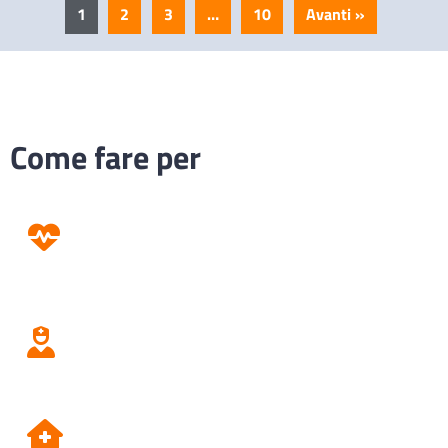
1
2
3
…
10
Avanti »
Come fare per
Prevenzione
Screening
Assistenza
Domiciliare
Dipartimento di Prevenzione