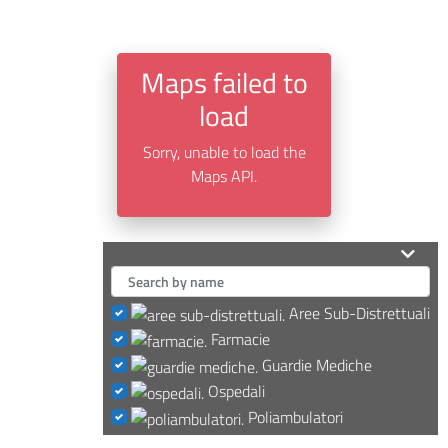
Maps failed to
load
Sorry, unable to load the
Maps API.
Aree Sub-Distrettuali
Farmacie
Guardie Mediche
Ospedali
Poliambulatori