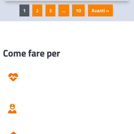
1
2
3
…
10
Avanti »
Come fare per
Prevenzione
Screening
Assistenza
Domiciliare