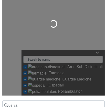
Loading...
Aree Sub-Distrettuali
Farmacie
Guardie Mediche
Ospedali
Poliambulatori
Cerca