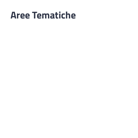
Aree Tematiche
Ufficio Relazioni con il Pubblico
Erogazione prodotti privi di glutine
Punti di consegna – Nodo smistamento
ordini (P. E. G. L.)
Tribunale dei Diritti del Malato
Cittadinanza Attiva
Codice Disciplinare