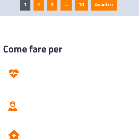
1
2
3
…
10
Avanti »
Come fare per
Prevenzione
Screening
Assistenza
Domiciliare
Dipartimento di Prevenzione