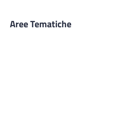
Aree Tematiche
Ufficio Relazioni con il Pubblico
Erogazione prodotti privi di glutine
Punti di consegna – Nodo smistamento
ordini (P. E. G. L.)
Tribunale dei Diritti del Malato
Cittadinanza Attiva